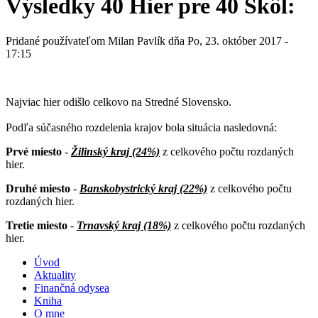
Výsledky 40 Hier pre 40 Škôl:
Pridané používateľom
Milan Pavlík
dňa Po, 23. október 2017 -
17:15
Najviac hier odišlo celkovo na Stredné Slovensko.
Podľa súčasného rozdelenia krajov bola situácia nasledovná:
Prvé miesto
-
Žilinský kraj (24%)
z celkového počtu rozdaných
hier.
Druhé miesto
-
Banskobystrický kraj (22%)
z celkového počtu
rozdaných hier.
Tretie miesto
-
Trnavský kraj (18%)
z celkového počtu rozdaných
hier.
Úvod
Aktuality
Finančná odysea
Kniha
O mne