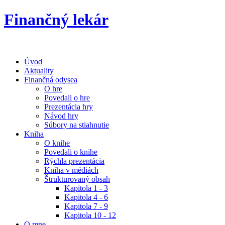
Finančný lekár
Úvod
Aktuality
Finančná odysea
O hre
Povedali o hre
Prezentácia hry
Návod hry
Súbory na stiahnutie
Kniha
O knihe
Povedali o knihe
Rýchla prezentácia
Kniha v médiách
Štrukturovaný obsah
Kapitola 1 - 3
Kapitola 4 - 6
Kapitola 7 - 9
Kapitola 10 - 12
O mne