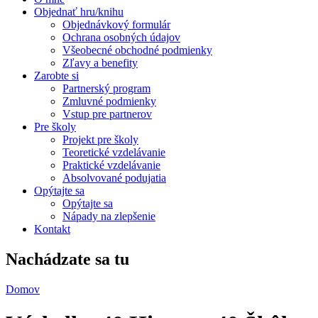
Objednať hru/knihu
Objednávkový formulár
Ochrana osobných údajov
Všeobecné obchodné podmienky
Zľavy a benefity
Zarobte si
Partnerský program
Zmluvné podmienky
Vstup pre partnerov
Pre školy
Projekt pre školy
Teoretické vzdelávanie
Praktické vzdelávanie
Absolvované podujatia
Opýtajte sa
Opýtajte sa
Nápady na zlepšenie
Kontakt
Nachádzate sa tu
Domov