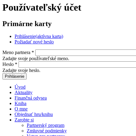
Používateľský účet
Primárne karty
Prihlásenie
(aktívna karta)
Požiadať nové heslo
Meno partnera
*
Zadajte svoje používateľské meno.
Heslo
*
Zadajte svoje heslo.
Úvod
Aktuality
Finančná odysea
Kniha
O mne
Objednať hru/knihu
Zarobte si
Partnerský program
Zmluvné podmienky