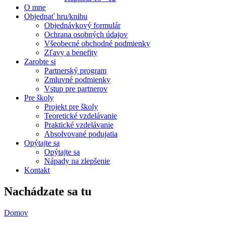
O mne
Objednať hru/knihu
Objednávkový formulár
Ochrana osobných údajov
Všeobecné obchodné podmienky
Zľavy a benefity
Zarobte si
Partnerský program
Zmluvné podmienky
Vstup pre partnerov
Pre školy
Projekt pre školy
Teoretické vzdelávanie
Praktické vzdelávanie
Absolvované podujatia
Opýtajte sa
Opýtajte sa
Nápady na zlepšenie
Kontakt
Nachádzate sa tu
Domov