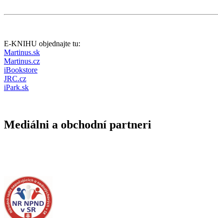
E-KNIHU objednajte tu:
Martinus.sk
Martinus.cz
iBookstore
JRC.cz
iPark.sk
Mediálni a obchodní partneri