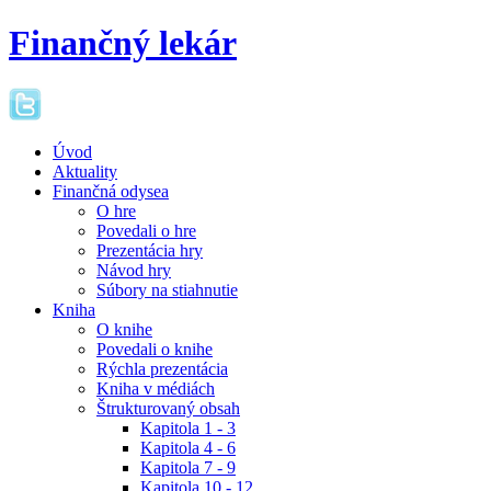
Finančný lekár
Úvod
Aktuality
Finančná odysea
O hre
Povedali o hre
Prezentácia hry
Návod hry
Súbory na stiahnutie
Kniha
O knihe
Povedali o knihe
Rýchla prezentácia
Kniha v médiách
Štrukturovaný obsah
Kapitola 1 - 3
Kapitola 4 - 6
Kapitola 7 - 9
Kapitola 10 - 12