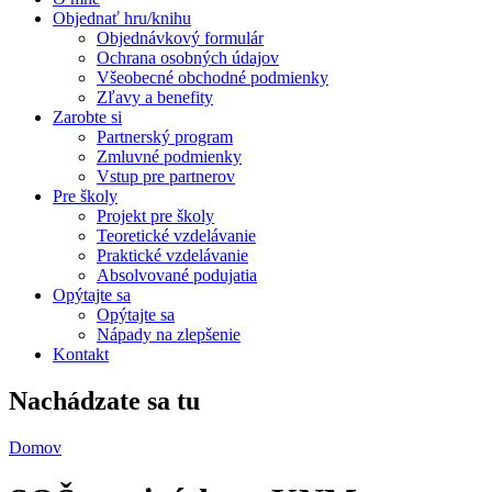
Objednať hru/knihu
Objednávkový formulár
Ochrana osobných údajov
Všeobecné obchodné podmienky
Zľavy a benefity
Zarobte si
Partnerský program
Zmluvné podmienky
Vstup pre partnerov
Pre školy
Projekt pre školy
Teoretické vzdelávanie
Praktické vzdelávanie
Absolvované podujatia
Opýtajte sa
Opýtajte sa
Nápady na zlepšenie
Kontakt
Nachádzate sa tu
Domov