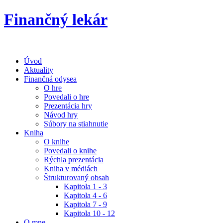
Finančný lekár
Úvod
Aktuality
Finančná odysea
O hre
Povedali o hre
Prezentácia hry
Návod hry
Súbory na stiahnutie
Kniha
O knihe
Povedali o knihe
Rýchla prezentácia
Kniha v médiách
Štrukturovaný obsah
Kapitola 1 - 3
Kapitola 4 - 6
Kapitola 7 - 9
Kapitola 10 - 12
O mne