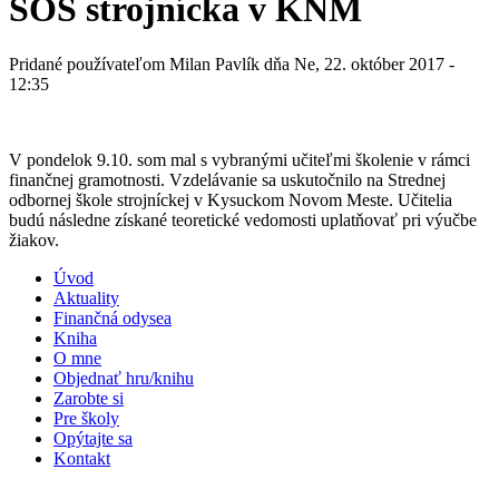
SOŠ strojnícka v KNM
Pridané používateľom
Milan Pavlík
dňa Ne, 22. október 2017 -
12:35
V pondelok 9.10. som mal s vybranými učiteľmi školenie v rámci
finančnej gramotnosti. Vzdelávanie sa uskutočnilo na Strednej
odbornej škole strojníckej v Kysuckom Novom Meste. Učitelia
budú následne získané teoretické vedomosti uplatňovať pri výučbe
žiakov.
Úvod
Aktuality
Finančná odysea
Kniha
O mne
Objednať hru/knihu
Zarobte si
Pre školy
Opýtajte sa
Kontakt