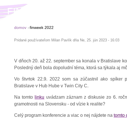
FINANČNÝ LEKÁR
domov
finweek 2022
N
Pridané používateľom
Milan Pavlík
dňa Ne, 25. jún 2023 - 16:03
a
c
V dňoch 20. až 22. september sa konala v Bratislave kon
h
Posledný deň bola dopoludní téma, ktorá sa týkala aj m
á
Vo štvrtok 22.9. 2022 som sa zúčastnil ako spíker p
d
Bratislave v Hub Hube v Twin City C.
z
Na tomto
linku
uvádzam záznam z diskusie zo 6. roční
a
gramotnosti na Slovensku - od vízie k realite?
t
Celý program konferencie a viac o nej nájdete na
tomto 
e
s