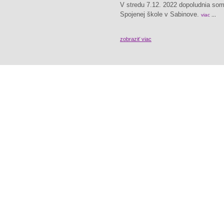
V stredu 7.12. 2022 dopoludnia som 
Spojenej škole v Sabinove.
viac
zobraziť viac