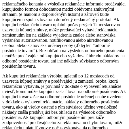
reklamačného konania a výsledku reklamácie informuje predávajúci
kupujúceho formou dohodnutou medzi obidvoma zmluvnými
stranami (e-mailom a doporučeným listom) a zároveň bude
kupujúcemu spolu s tovarom doručený reklamačný protokol. Ak
kupujúci reklamáciu tovaru uplatnil počas prvých 12 mesiacov od
uzavretia kúpnej zmluvy, môže predávajúci vybaviť reklamáciu
zamietnutím len na základe vyjadrenia znalca alebo stanoviska
vydaného autorizovanou, notifikovanou alebo akreditovanou
osobou alebo stanoviska určenej osoby (ďalej len “odborné
posúdenie tovaru“). Bez ohľadu na výsledok odborného posúdenia
nemôže predávajúci od kupujúceho vyžadovať úhradu nákladov na
odborné posúdenie tovaru ani iné náklady súvisiace s odborným
posúdením tovaru.
Ak kupujúci reklamáciu výrobku uplatnil po 12 mesiacoch od
uzavretia kúpnej zmluvy a predávajúci ju zamietol, osoba, ktorá
reklamáciu vybavila, je povinná v doklade o vybavení reklamácie
uviesť, komu môže kupujúci zaslať tovar na odborné posúdenie. Ak
kupujúci tovar zašle na odborné posúdenie určenej osobe uvedenej
v doklade o vybavení reklamácie, náklady odborného posúdenia
tovaru, ako aj všetky ostatné s tým súvisiace účelne vynaložené
náklady znáša predávajúci bez ohľadu na výsledok odborného
posúdenia. Ak kupujúci odborným posúdením preukáže
zodpovednosť predávajúceho za reklamovanú chybu tovaru, môže
reklamáciu uplatniť znova; počas vykonávania odborného