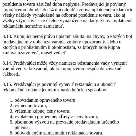
posúdenia tovaru záručná doba neplynie. Predávajúci je povinný
kupujúcemu uhradiť do 14 dní odo dňa znova uplatnenej reklamácie
všetky náklady vynaložené na odborné posúdenie tovaru, ako aj
všetky s tým súvisiace účelne vynaložené náklady. Znova uplatnenú
reklamáciu nemožno zamietnuť.
8.13. Kupujúci nemá právo uplatniť záruku na chyby, o ktorých bol
predávajúcim v dobe uzatvárania zmluvy upozornený, alebo o
ktorých s prihliadnutím k okolnostiam, za ktorých bola kúpna
zmluva uzatvorená, musel vedieť.
8.14. Predávajúci môže vždy namiesto odstránenia vady vymeniť
vadnú vec za bezvadnú, ak to kupujúcemu nespôsobí závažné
ťažkosti..
8.15. Predávajúci je povinný vybaviť reklamáciu a ukončiť
reklamačné konanie jedným z nasledujúcich spôsobov:
odovzdaním opraveného tovaru,
výmenou tovaru,
vrátením kúpnej ceny tovaru,
vyplatením primeranej zľavy z ceny tovaru,
písomnou výzvou na prevzatie predávajúcim určeného
plnenia,
odôvodneným zamietnutím reklamácie tovaru.