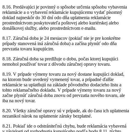
8.16. Predávajúci je povinný o spôsobe určenia spôsobu vybavenia
reklamácie a o vybavení reklamácie kupujúcemu vydať písomný
doklad najneskôr do 30 dní odo dňa uplatnenia reklamácie
prostredníctvom poskytovateľa poštovej alebo kuriérskej alebo
donáškovej služby, alebo prostredníctvom e-mailu.
8.17. Záručná doba je 24 mesiacov (pokiaľ nie je pre konkrétne
prípady stanovená iná záručná doba) a začína plynúť odo dňa
prevzatia tovaru kupujúcim.
8.18. Záručná doba sa predlžuje o dobu, počas ktorej kupujúci
nemohol používať tovar z dôvodu záručnej opravy tovaru.
8.19. V prípade výmeny tovaru za nový dostane kupujúci doklad,
na ktorom bude uvedený vymenený tovar, a prípadné ďalšie
reklamácie sa uplatňujú na základe pôvodného dodacieho listu a
tohto reklamačného dokladu. V prípade výmeny tovaru za nový
začne plynúť záručná doba znovu od prevzatia nového tovaru, ale
iba na nový tovar.
8.20. Všetky záručné opravy sú v prípade, ak do času ich uplatnenia
nezanikol nárok na uplatnenie záruky bezplatné.
8.21. Pokiaľ ide o odstrániteľnú chybu, bude reklamácia vybavená
v závislosti od rozhodnutia kupujúceho podľa bodu 8.11. týchto