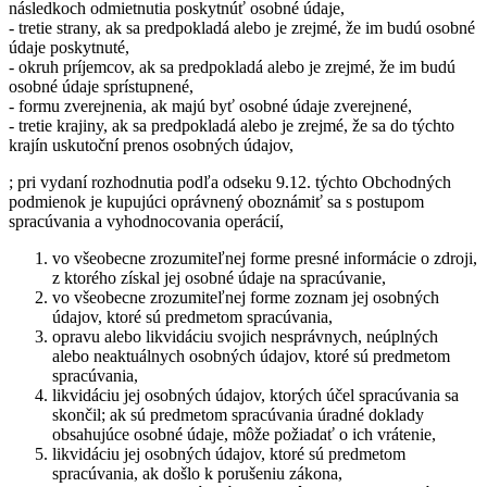
následkoch odmietnutia poskytnúť osobné údaje,
- tretie strany, ak sa predpokladá alebo je zrejmé, že im budú osobné
údaje poskytnuté,
- okruh príjemcov, ak sa predpokladá alebo je zrejmé, že im budú
osobné údaje sprístupnené,
- formu zverejnenia, ak majú byť osobné údaje zverejnené,
- tretie krajiny, ak sa predpokladá alebo je zrejmé, že sa do týchto
krajín uskutoční prenos osobných údajov,
; pri vydaní rozhodnutia podľa odseku 9.12. týchto Obchodných
podmienok je kupujúci oprávnený oboznámiť sa s postupom
spracúvania a vyhodnocovania operácií,
vo všeobecne zrozumiteľnej forme presné informácie o zdroji,
z ktorého získal jej osobné údaje na spracúvanie,
vo všeobecne zrozumiteľnej forme zoznam jej osobných
údajov, ktoré sú predmetom spracúvania,
opravu alebo likvidáciu svojich nesprávnych, neúplných
alebo neaktuálnych osobných údajov, ktoré sú predmetom
spracúvania,
likvidáciu jej osobných údajov, ktorých účel spracúvania sa
skončil; ak sú predmetom spracúvania úradné doklady
obsahujúce osobné údaje, môže požiadať o ich vrátenie,
likvidáciu jej osobných údajov, ktoré sú predmetom
spracúvania, ak došlo k porušeniu zákona,