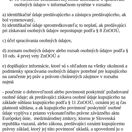
osobných údajov v informačnom systéme v rozsahu:
a) identifikačné údaje predávajúceho a zástupcu predávajúceho, ak
bol vymenovaný,
b) identifikačné údaje sprostredkovateľa; to neplatí, ak predávajúci
pri získavaní osobných údajov nepostupuje podľa § 8 ZnOOÚ,
c) účel spracúvania osobných údajov,
d) zoznam osobných údajov alebo rozsah osobných údajov podľa §
10 ods. 4 prvej vety ZnOOÚ a
e) doplňujúce informácie, ktoré sú s ohľadom na všetky okolnosti a
podmienky spracúvania osobných údajov potrebné pre kupujúceho
na zaručenie jej práv a právom chránených záujmov v rozsahu
najmä
- poučenie o dobrovoľnosti alebo povinnosti poskytnúť požadované
osobné údaje; ak predávajúci získava osobné údaje kupujúceho na
základe súhlasu kupujúceho podľa § 11 ZnOOÚ, oznámi jej aj čas
platnosti súhlasu, a ak kupujúceho povinnosť poskytnúť osobné
údaje vyplýva z priamo vykonateľného právne záväzného aktu
Európskej únie, medzinárodnej zmluvy, ktorou je Slovenská
republika viazaná, alebo zákona, predávajúci oznámi kupujúcemu
právny základ, ktorý jej túto povinnosť ukladá, a upovedomí ju o