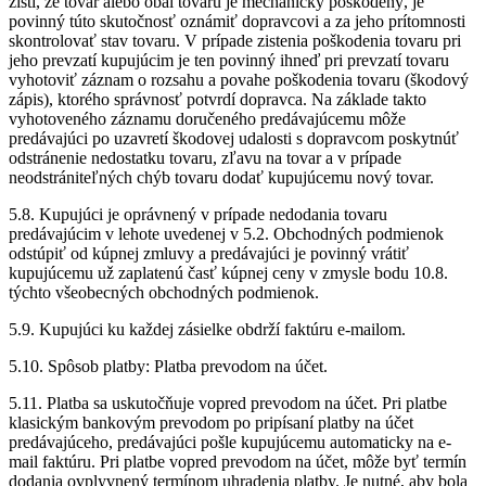
zistí, že tovar alebo obal tovaru je mechanicky poškodený, je
povinný túto skutočnosť oznámiť dopravcovi a za jeho prítomnosti
skontrolovať stav tovaru. V prípade zistenia poškodenia tovaru pri
jeho prevzatí kupujúcim je ten povinný ihneď pri prevzatí tovaru
vyhotoviť záznam o rozsahu a povahe poškodenia tovaru (škodový
zápis), ktorého správnosť potvrdí dopravca. Na základe takto
vyhotoveného záznamu doručeného predávajúcemu môže
predávajúci po uzavretí škodovej udalosti s dopravcom poskytnúť
odstránenie nedostatku tovaru, zľavu na tovar a v prípade
neodstrániteľných chýb tovaru dodať kupujúcemu nový tovar.
5.8. Kupujúci je oprávnený v prípade nedodania tovaru
predávajúcim v lehote uvedenej v 5.2. Obchodných podmienok
odstúpiť od kúpnej zmluvy a predávajúci je povinný vrátiť
kupujúcemu už zaplatenú časť kúpnej ceny v zmysle bodu 10.8.
týchto všeobecných obchodných podmienok.
5.9. Kupujúci ku každej zásielke obdrží faktúru e-mailom.
5.10. Spôsob platby: Platba prevodom na účet.
5.11. Platba sa uskutočňuje vopred prevodom na účet. Pri platbe
klasickým bankovým prevodom po pripísaní platby na účet
predávajúceho, predávajúci pošle kupujúcemu automaticky na e-
mail faktúru. Pri platbe vopred prevodom na účet, môže byť termín
dodania ovplyvnený termínom uhradenia platby. Je nutné, aby bola