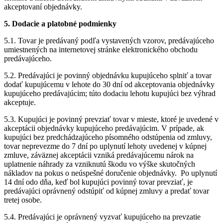
akceptovaní objednávky.
5. Dodacie a platobné podmienky
5.1. Tovar je predávaný podľa vystavených vzorov, predávajúceho
umiestnených na internetovej stránke elektronického obchodu
predávajúceho.
5.2. Predávajúci je povinný objednávku kupujúceho splniť a tovar
dodať kupujúcemu v lehote do 30 dní od akceptovania objednávky
kupujúceho predávajúcim; túto dodaciu lehotu kupujúci bez výhrad
akceptuje.
5.3. Kupujúci je povinný prevziať tovar v mieste, ktoré je uvedené v
akceptácii objednávky kupujúceho predávajúcim. V prípade, ak
kupujúci bez predchádzajúceho písomného odstúpenia od zmluvy,
tovar neprevezme do 7 dní po uplynutí lehoty uvedenej v kúpnej
zmluve, záväznej akceptácii vzniká predávajúcemu nárok na
uplatnenie náhrady za vzniknutú škodu vo výške skutočných
nákladov na pokus o neúspešné doručenie objednávky. Po uplynutí
14 dní odo dňa, keď bol kupujúci povinný tovar prevziať, je
predávajúci oprávnený odstúpiť od kúpnej zmluvy a predať tovar
tretej osobe.
5.4. Predávajúci je oprávnený vyzvať kupujúceho na prevzatie