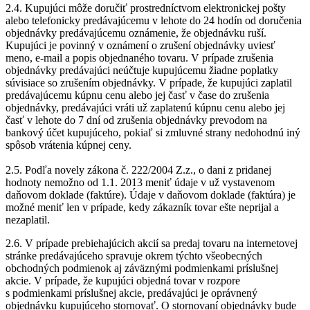
2.4. Kupujúci môže doručiť prostredníctvom elektronickej pošty
alebo telefonicky predávajúcemu v lehote do 24 hodín od doručenia
objednávky predávajúcemu oznámenie, že objednávku ruší.
Kupujúci je povinný v oznámení o zrušení objednávky uviesť
meno, e-mail a popis objednaného tovaru. V prípade zrušenia
objednávky predávajúci neúčtuje kupujúcemu žiadne poplatky
súvisiace so zrušením objednávky. V prípade, že kupujúci zaplatil
predávajúcemu kúpnu cenu alebo jej časť v čase do zrušenia
objednávky, predávajúci vráti už zaplatenú kúpnu cenu alebo jej
časť v lehote do 7 dní od zrušenia objednávky prevodom na
bankový účet kupujúceho, pokiaľ si zmluvné strany nedohodnú iný
spôsob vrátenia kúpnej ceny.
2.5. Podľa novely zákona č. 222/2004 Z.z., o dani z pridanej
hodnoty nemožno od 1.1. 2013 meniť údaje v už vystavenom
daňovom doklade (faktúre). Údaje v daňovom doklade (faktúra) je
možné meniť len v prípade, kedy zákazník tovar ešte neprijal a
nezaplatil.
2.6. V prípade prebiehajúcich akcií sa predaj tovaru na internetovej
stránke predávajúceho spravuje okrem týchto všeobecných
obchodných podmienok aj záväznými podmienkami príslušnej
akcie. V prípade, že kupujúci objedná tovar v rozpore
s podmienkami príslušnej akcie, predávajúci je oprávnený
objednávku kupujúceho stornovať. O stornovaní objednávky bude