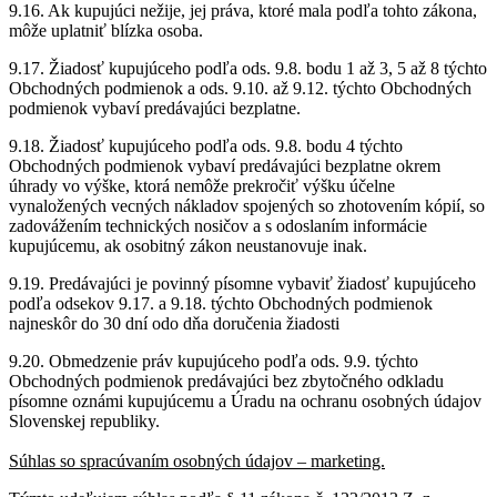
9.16. Ak kupujúci nežije, jej práva, ktoré mala podľa tohto zákona,
môže uplatniť blízka osoba.
9.17. Žiadosť kupujúceho podľa ods. 9.8. bodu 1 až 3, 5 až 8 týchto
Obchodných podmienok a ods. 9.10. až 9.12. týchto Obchodných
podmienok vybaví predávajúci bezplatne.
9.18. Žiadosť kupujúceho podľa ods. 9.8. bodu 4 týchto
Obchodných podmienok vybaví predávajúci bezplatne okrem
úhrady vo výške, ktorá nemôže prekročiť výšku účelne
vynaložených vecných nákladov spojených so zhotovením kópií, so
zadovážením technických nosičov a s odoslaním informácie
kupujúcemu, ak osobitný zákon neustanovuje inak.
9.19. Predávajúci je povinný písomne vybaviť žiadosť kupujúceho
podľa odsekov 9.17. a 9.18. týchto Obchodných podmienok
najneskôr do 30 dní odo dňa doručenia žiadosti
9.20. Obmedzenie práv kupujúceho podľa ods. 9.9. týchto
Obchodných podmienok predávajúci bez zbytočného odkladu
písomne oznámi kupujúcemu a Úradu na ochranu osobných údajov
Slovenskej republiky.
Súhlas so spracúvaním osobných údajov – marketing.