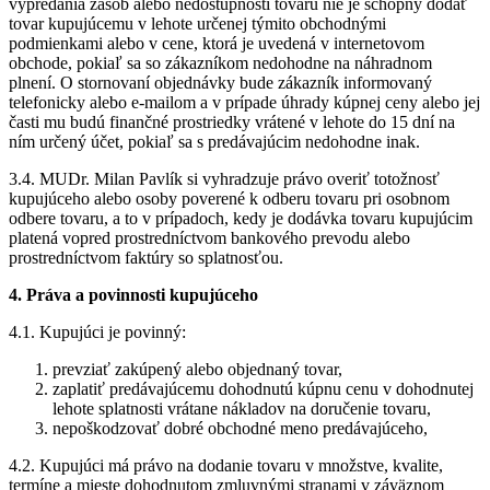
vypredania zásob alebo nedostupnosti tovaru nie je schopný dodať
tovar kupujúcemu v lehote určenej týmito obchodnými
podmienkami alebo v cene, ktorá je uvedená v internetovom
obchode, pokiaľ sa so zákazníkom nedohodne na náhradnom
plnení. O stornovaní objednávky bude zákazník informovaný
telefonicky alebo e-mailom a v prípade úhrady kúpnej ceny alebo jej
časti mu budú finančné prostriedky vrátené v lehote do 15 dní na
ním určený účet, pokiaľ sa s predávajúcim nedohodne inak.
3.4. MUDr. Milan Pavlík si vyhradzuje právo overiť totožnosť
kupujúceho alebo osoby poverené k odberu tovaru pri osobnom
odbere tovaru, a to v prípadoch, kedy je dodávka tovaru kupujúcim
platená vopred prostredníctvom bankového prevodu alebo
prostredníctvom faktúry so splatnosťou.
4. Práva a povinnosti kupujúceho
4.1. Kupujúci je povinný:
prevziať zakúpený alebo objednaný tovar,
zaplatiť predávajúcemu dohodnutú kúpnu cenu v dohodnutej
lehote splatnosti vrátane nákladov na doručenie tovaru,
nepoškodzovať dobré obchodné meno predávajúceho,
4.2. Kupujúci má právo na dodanie tovaru v množstve, kvalite,
termíne a mieste dohodnutom zmluvnými stranami v záväznom