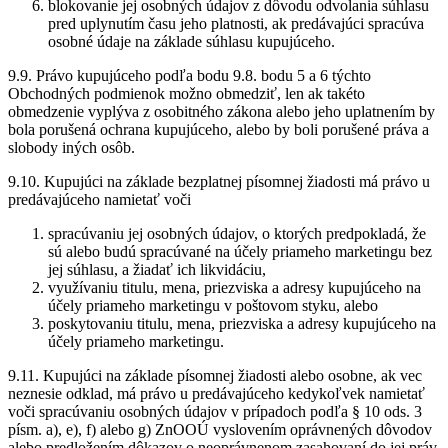
blokovanie jej osobných údajov z dôvodu odvolania súhlasu
pred uplynutím času jeho platnosti, ak predávajúci spracúva
osobné údaje na základe súhlasu kupujúceho.
9.9. Právo kupujúceho podľa bodu 9.8. bodu 5 a 6 týchto
Obchodných podmienok možno obmedziť, len ak takéto
obmedzenie vyplýva z osobitného zákona alebo jeho uplatnením by
bola porušená ochrana kupujúceho, alebo by boli porušené práva a
slobody iných osôb.
9.10. Kupujúci na základe bezplatnej písomnej žiadosti má právo u
predávajúceho namietať voči
spracúvaniu jej osobných údajov, o ktorých predpokladá, že
sú alebo budú spracúvané na účely priameho marketingu bez
jej súhlasu, a žiadať ich likvidáciu,
využívaniu titulu, mena, priezviska a adresy kupujúceho na
účely priameho marketingu v poštovom styku, alebo
poskytovaniu titulu, mena, priezviska a adresy kupujúceho na
účely priameho marketingu.
9.11. Kupujúci na základe písomnej žiadosti alebo osobne, ak vec
neznesie odklad, má právo u predávajúceho kedykoľvek namietať
voči spracúvaniu osobných údajov v prípadoch podľa § 10 ods. 3
písm. a), e), f) alebo g) ZnOOÚ vyslovením oprávnených dôvodov
alebo predložením dôkazov o neoprávnenom zasahovaní do jej práv