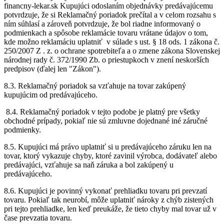
financny-lekar.sk Kupujúci odoslaním objednávky predávajúcemu
potvrdzuje, že si Reklamačný poriadok prečítal a v celom rozsahu s
ním súhlasí a zároveň potvrdzuje, že bol riadne informovaný o
podmienkach a spôsobe reklamácie tovaru vrátane údajov o tom,
kde možno reklamáciu uplatniť v súlade s ust. § 18 ods. 1 zákona č.
250/2007 Z . z. o ochrane spotrebiteľa a o zmene zákona Slovenskej
národnej rady č. 372/1990 Zb. o priestupkoch v znení neskorších
predpisov (ďalej len "Zákon").
8.3. Reklamačný poriadok sa vzťahuje na tovar zakúpený
kupujúcim od predávajúceho.
8.4. Reklamačný poriadok v tejto podobe je platný pre všetky
obchodné prípady, pokiaľ nie sú zmluvne dojednané iné záručné
podmienky.
8.5. Kupujúci má právo uplatniť si u predávajúceho záruku len na
tovar, ktorý vykazuje chyby, ktoré zavinil výrobca, dodávateľ alebo
predávajúci, vzťahuje sa naň záruka a bol zakúpený u
predávajúceho.
8.6. Kupujúci je povinný vykonať prehliadku tovaru pri prevzatí
tovaru. Pokiaľ tak neurobí, môže uplatniť nároky z chýb zistených
pri tejto prehliadke, len keď preukáže, že tieto chyby mal tovar už v
čase prevzatia tovaru.