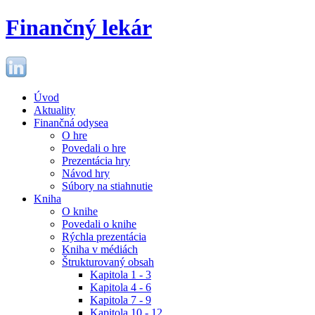
Finančný lekár
Úvod
Aktuality
Finančná odysea
O hre
Povedali o hre
Prezentácia hry
Návod hry
Súbory na stiahnutie
Kniha
O knihe
Povedali o knihe
Rýchla prezentácia
Kniha v médiách
Štrukturovaný obsah
Kapitola 1 - 3
Kapitola 4 - 6
Kapitola 7 - 9
Kapitola 10 - 12