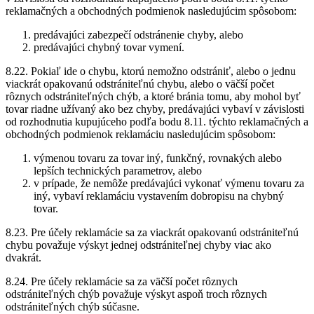
reklamačných a obchodných podmienok nasledujúcim spôsobom:
predávajúci zabezpečí odstránenie chyby, alebo
predávajúci chybný tovar vymení.
8.22. Pokiaľ ide o chybu, ktorú nemožno odstrániť, alebo o jednu
viackrát opakovanú odstrániteľnú chybu, alebo o väčší počet
rôznych odstrániteľných chýb, a ktoré bránia tomu, aby mohol byť
tovar riadne užívaný ako bez chyby, predávajúci vybaví v závislosti
od rozhodnutia kupujúceho podľa bodu 8.11. týchto reklamačných a
obchodných podmienok reklamáciu nasledujúcim spôsobom:
výmenou tovaru za tovar iný, funkčný, rovnakých alebo
lepších technických parametrov, alebo
v prípade, že nemôže predávajúci vykonať výmenu tovaru za
iný, vybaví reklamáciu vystavením dobropisu na chybný
tovar.
8.23. Pre účely reklamácie sa za viackrát opakovanú odstrániteľnú
chybu považuje výskyt jednej odstrániteľnej chyby viac ako
dvakrát.
8.24. Pre účely reklamácie sa za väčší počet rôznych
odstrániteľných chýb považuje výskyt aspoň troch rôznych
odstrániteľných chýb súčasne.