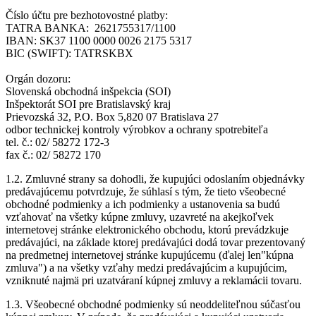
Číslo účtu pre bezhotovostné platby:
TATRA BANKA: 2621755317/1100
IBAN: SK37 1100 0000 0026 2175 5317
BIC (SWIFT): TATRSKBX
Orgán dozoru:
Slovenská obchodná inšpekcia (SOI)
Inšpektorát SOI pre Bratislavský kraj
Prievozská 32, P.O. Box 5,820 07 Bratislava 27
odbor technickej kontroly výrobkov a ochrany spotrebiteľa
tel. č.: 02/ 58272 172-3
fax č.: 02/ 58272 170
1.2. Zmluvné strany sa dohodli, že kupujúci odoslaním objednávky
predávajúcemu potvrdzuje, že súhlasí s tým, že tieto všeobecné
obchodné podmienky a ich podmienky a ustanovenia sa budú
vzťahovať na všetky kúpne zmluvy, uzavreté na akejkoľvek
internetovej stránke elektronického obchodu, ktorú prevádzkuje
predávajúci, na základe ktorej predávajúci dodá tovar prezentovaný
na predmetnej internetovej stránke kupujúcemu (ďalej len"kúpna
zmluva") a na všetky vzťahy medzi predávajúcim a kupujúcim,
vzniknuté najmä pri uzatváraní kúpnej zmluvy a reklamácii tovaru.
1.3. Všeobecné obchodné podmienky sú neoddeliteľnou súčasťou