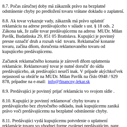
8.7. Počas záručnej doby má zákazník právo na bezplatné
odstránenie chyby po predložení tovaru vrátane dokladu o zaplatení.
8.8. Ak tovar vykazuje vady, zákazník má právo uplatniť
reklamáciu na adrese predávajúceho v súlade s ust. § 18 ods. 2
Zákona tak, že zašle tovar predávajúcemu na adresu MUDr. Milan
Pavlík, Budatínska 29, 851 05 Bratislava. Kupujúci je povinný
presne označiť druh a rozsah vád tovaru. Reklamačné konanie
tovaru, začína dňom, doručenia reklamovaného tovaru od
kupujúceho predávajúcemu.
Začiatok reklamačného konania je zároveň dňom uplatnenia
reklamácie. Reklamovaný tovar je nutné doručiť do sídla
predávajúceho, ak predávajúci neurčí inak. V prípade akýchkoľvek
nejasností sa obráťte na MUDr. Milan Pavlík na číslo 0948 / 929
878, prípadne na e-mail:
info@financny-lekar.sk
8.9. Predávajúci je povinný prijať reklamáciu vo svojom sídle .
8.10. Kupujúci je povinný reklamovať chyby tovaru u
predávajúceho bez zbytočného odkladu, inak kupujúcemu zaniká
právo voči predávajúcemu na bezplatné odstránenie chyby.
8.11. Predávajúci vydá kupujúcemu potvrdenie o uplatnení
reklamácie tovaru vo vhodnej forme zvolenej predávajúcim, napr.