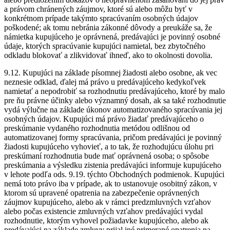
a právom chránených záujmov, ktoré sú alebo môžu byť v
konkrétnom prípade takýmto spracúvaním osobných údajov
poškodené; ak tomu nebránia zákonné dôvody a preukáže sa, že
námietka kupujúceho je oprávnená, predávajúci je povinný osobné
údaje, ktorých spracúvanie kupujúci namietal, bez zbytočného
odkladu blokovať a zlikvidovať ihneď, ako to okolnosti dovolia.
9.12. Kupujúci na základe písomnej žiadosti alebo osobne, ak vec
neznesie odklad, ďalej má právo u predávajúceho kedykoľvek
namietať a nepodrobiť sa rozhodnutiu predávajúceho, ktoré by malo
pre ňu právne účinky alebo významný dosah, ak sa také rozhodnutie
vydá výlučne na základe úkonov automatizovaného spracúvania jej
osobných údajov. Kupujúci má právo žiadať predávajúceho o
preskúmanie vydaného rozhodnutia metódou odlišnou od
automatizovanej formy spracúvania, pričom predávajúci je povinný
žiadosti kupujúceho vyhovieť, a to tak, že rozhodujúcu úlohu pri
preskúmaní rozhodnutia bude mať oprávnená osoba; o spôsobe
preskúmania a výsledku zistenia predávajúci informuje kupujúceho
v lehote podľa ods. 9.19. týchto Obchodných podmienok. Kupujúci
nemá toto právo iba v prípade, ak to ustanovuje osobitný zákon, v
ktorom sú upravené opatrenia na zabezpečenie oprávnených
záujmov kupujúceho, alebo ak v rámci predzmluvných vzťahov
alebo počas existencie zmluvných vzťahov predávajúci vydal
rozhodnutie, ktorým vyhovel požiadavke kupujúceho, alebo ak
predávajúci na základe zmluvy prijal iné primerané opatrenia na