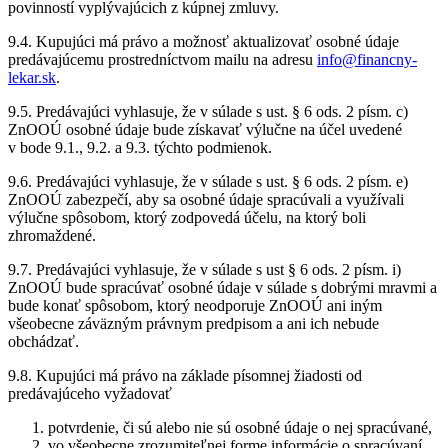
povinností vyplývajúcich z kúpnej zmluvy.
9.4. Kupujúci má právo a možnosť aktualizovať osobné údaje
predávajúcemu prostredníctvom mailu na adresu
info@financny-
lekar.sk
.
9.5. Predávajúci vyhlasuje, že v súlade s ust. § 6 ods. 2 písm. c)
ZnOOÚ osobné údaje bude získavať výlučne na účel uvedené
v bode 9.1., 9.2. a 9.3. týchto podmienok.
9.6. Predávajúci vyhlasuje, že v súlade s ust. § 6 ods. 2 písm. e)
ZnOOÚ zabezpečí, aby sa osobné údaje spracúvali a využívali
výlučne spôsobom, ktorý zodpovedá účelu, na ktorý boli
zhromaždené.
9.7. Predávajúci vyhlasuje, že v súlade s ust § 6 ods. 2 písm. i)
ZnOOÚ bude spracúvať osobné údaje v súlade s dobrými mravmi a
bude konať spôsobom, ktorý neodporuje ZnOOÚ ani iným
všeobecne záväzným právnym predpisom a ani ich nebude
obchádzať.
9.8. Kupujúci má právo na základe písomnej žiadosti od
predávajúceho vyžadovať
potvrdenie, či sú alebo nie sú osobné údaje o nej spracúvané,
vo všeobecne zrozumiteľnej forme informácie o spracúvaní