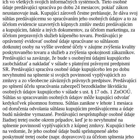
ich vo všetkých svojich informačných systémoch. Tieto osobné
údaje predávajúci spracúva po dobu 24 mesiacov, pokiaľ zákon
neustanovuje inak. Kupujúci zároveň čestne prehlasuje, že dáva svoj
súhlas predávajúcemu so spracúvaním jeho osobných údajov a to za
účelom evidencie uzavretých kúpnych zmlúv medzi predávajúcim
a kupujúcim, faktúr a iných dokumentov, za účelom marketingu, za
účelom prepravných služieb kúpeného tovaru. Predávajúci je
oprávnený evidovať osobné údaje spracúvane so súhlasom
dotknutej osoby na vyššie uvedené účely v záujme zvýšenia kvality
poskytovaného tovaru a služieb a zvýšenia spokojnosti zákazníkov.
Predávajúci sa zaväzuje, že bude s osobnými údajmi kupujúceho
zaobchádzať a nakladať v súlade s platnými právnymi predpismi
SR. Predávajúci spracúva osobné údaje kupujúceho len po dobu
nevyhnutnú na splnenie si svojich povinností vyplývajúcich zo
zmluvy a zo všeobecne záväzných právnych predpisov. Predávajúci
po splnení účelu spracúvania zabezpečí bezodkladne likvidáciu
osobných údajov kupujúceho v súlade s ust. § 17 ods. 1 ZnOOÚ.
Súhlas so spracovaním osobných údajov môže kupujúci odvolať
kedykoľvek písomnou formou. Súhlas zanikne v lehote 1 mesiaca
od doručenia odvolania súhlasu kupujúcim predávajúcemu a údaje
budú následne vymazané. Predávajúci nesprístupňuje osobné údaje
žiadnej tretej osobe okrem prípadov, keď je to nevyhnutné na
splnenie povinností vyplývajúcich z kúpnej zmluvy. Kupujúci berie
na vedomie, že jeho osobné údaje budú sprístupnené alebo
poskytnuté tretej osobe (napr. dopravcovi) za účelom splnenia jeho