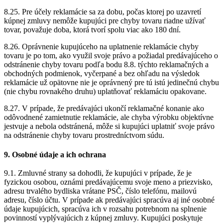
8.25. Pre účely reklamácie sa za dobu, počas ktorej po uzavretí
kúpnej zmluvy nemôže kupujúci pre chyby tovaru riadne užívať
tovar, považuje doba, ktorá tvorí spolu viac ako 180 dní.
8.26. Oprávnenie kupujúceho na uplatnenie reklamácie chyby
tovaru je po tom, ako využil svoje právo a požiadal predávajúceho o
odstránenie chyby tovaru podľa bodu 8.8. týchto reklamačných a
obchodných podmienok, vyčerpané a bez ohľadu na výsledok
reklamácie už opätovne nie je oprávnený pre tú istú jedinečnú chybu
(nie chybu rovnakého druhu) uplatňovať reklamáciu opakovane.
8.27. V prípade, že predávajúci ukončí reklamačné konanie ako
odôvodnené zamietnutie reklamácie, ale chyba výrobku objektívne
jestvuje a nebola odstránená, môže si kupujúci uplatniť svoje právo
na odstránenie chyby tovaru prostredníctvom súdu.
9. Osobné údaje a ich ochrana
9.1. Zmluvné strany sa dohodli, že kupujúci v prípade, že je
fyzickou osobou, oznámi predávajúcemu svoje meno a priezvisko,
adresu trvalého bydliska vrátane PSČ, číslo telefónu, mailovú
adresu, číslo účtu. V prípade ak predávajúci spracúva aj iné osobné
údaje kupujúcich, spracúva ich v rozsahu potrebnom na splnenie
povinností vyplývajúcich z kúpnej zmluvy. Kupujúci poskytuje