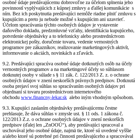
osobné údaje predávajúcemu dobrovoľne za účelom splnenia jeho
povinností vyplývajúcich z kúpnej zmluvy a ďalšej komunikácie s
ním. Bez ich poskytnutia predávajúci nemôže riadne plniť zmluvu s
kupujúcim a preto ju nebude možné s kupujúcim ani uzavrieť.
Účelom spracúvania týchto osobných údajov je vystavenie
daňového dokladu, predzmluvné vzťahy, identifikácia kupujúceho,
potvrdenie objednávky a to telefonicky alebo prostredníctvom
elektronickej pošty, doručenie tovaru, vedenie vernostných
programov pre zákazníkov, realizovanie marketingových aktivít,
informovanie o akciách, novinkách a zľavách.
9.2. Predávajúci spracúva osobné údaje dotknutých osôb na účely
vernostných programov a na marketingové účely so súhlasom
dotknutej osoby v súlade s § 11 zák. č. 122/2013 Z. z. o ochrane
osobných údajov v znení neskorších právnych predpisov. Dotknutá
osoba prejaví svoj súhlas so spracúvaním osobných údajov pri
objednaní si tovaru prostredníctvom internetového
obchodu
www.financny-lekar.sk
alebo iným vhodným spôsobom.
9.3. Kupujúci zaslaním objednávky predávajúcemu čestne
prehlasuje, že dáva súhlas v zmysle ust. § 11 ods. 1 zákona č.
122/2013 Z.z. o ochrane osobných údajov v znení neskorších
predpisov (ďalej len „ZnOOÚ“), aby predávajúci spracoval a
uschovával jeho osobné údaje, najmä tie, ktoré sú uvedené vyššie
a/alebo ktoré sú potrebné pri činnosti predávajúceho a spracovával