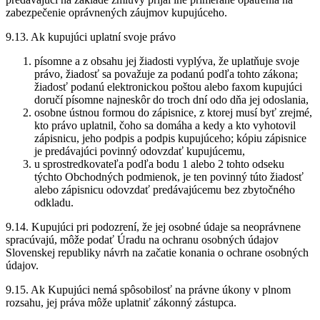
zabezpečenie oprávnených záujmov kupujúceho.
9.13. Ak kupujúci uplatní svoje právo
písomne a z obsahu jej žiadosti vyplýva, že uplatňuje svoje
právo, žiadosť sa považuje za podanú podľa tohto zákona;
žiadosť podanú elektronickou poštou alebo faxom kupujúci
doručí písomne najneskôr do troch dní odo dňa jej odoslania,
osobne ústnou formou do zápisnice, z ktorej musí byť zrejmé,
kto právo uplatnil, čoho sa domáha a kedy a kto vyhotovil
zápisnicu, jeho podpis a podpis kupujúceho; kópiu zápisnice
je predávajúci povinný odovzdať kupujúcemu,
u sprostredkovateľa podľa bodu 1 alebo 2 tohto odseku
týchto Obchodných podmienok, je ten povinný túto žiadosť
alebo zápisnicu odovzdať predávajúcemu bez zbytočného
odkladu.
9.14. Kupujúci pri podozrení, že jej osobné údaje sa neoprávnene
spracúvajú, môže podať Úradu na ochranu osobných údajov
Slovenskej republiky návrh na začatie konania o ochrane osobných
údajov.
9.15. Ak Kupujúci nemá spôsobilosť na právne úkony v plnom
rozsahu, jej práva môže uplatniť zákonný zástupca.