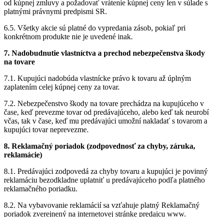
od kúpnej zmluvy a požadovať vrátenie kúpnej ceny len v súlade s
platnými právnymi predpismi SR.
6.5. Všetky akcie sú platné do vypredania zásob, pokiaľ pri
konkrétnom produkte nie je uvedené inak.
7. Nadobudnutie vlastníctva a prechod nebezpečenstva škody
na tovare
7.1. Kupujúci nadobúda vlastnícke právo k tovaru až úplným
zaplatením celej kúpnej ceny za tovar.
7.2. Nebezpečenstvo škody na tovare prechádza na kupujúceho v
čase, keď prevezme tovar od predávajúceho, alebo keď tak neurobí
včas, tak v čase, keď mu predávajúci umožní nakladať s tovarom a
kupujúci tovar neprevezme.
8. Reklamačný poriadok (zodpovednosť za chyby, záruka,
reklamácie)
8.1. Predávajúci zodpovedá za chyby tovaru a kupujúci je povinný
reklamáciu bezodkladne uplatniť u predávajúceho podľa platného
reklamačného poriadku.
8.2. Na vybavovanie reklamácií sa vzťahuje platný Reklamačný
poriadok zverejnený na internetovej stránke predajcu www.