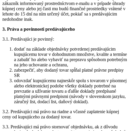
zákazník informovaný prostredníctvom e-mailu a v prípade úhrady
kúpnej ceny alebo jej časti mu budú finančné prostriedky vrátené v
lehote do 15 dní na ním určený účet, pokiaľ sa s predávajúcim
nedohodne inak.
3. Práva a povinnosti predávajúceho
3.1. Predávajúci je povinný:
dodať na základe objednávky potvrdenej predávajúcim
kupujúcemu tovar v dohodnutom množstve, kvalite a termíne
a zabaliť ho alebo vybaviť na prepravu spôsobom potrebným
na jeho uchovanie a ochranu,
zabezpečiť, aby dodaný tovar spĺňal platné právne predpisy
SR
odovzdať kupujúcemu najneskôr spolu s tovarom v písomnej
alebo elektronickej podobe všetky doklady potrebné na
prevzatie a užívanie tovaru a ďalšie doklady predpísané
platnými právnymi predpismi (návody v slovenskom jazyku,
záručný list, dodací list, daňový doklad).
3.2. Predávajúci má právo na riadne a včasné zaplatenie kúpnej
ceny od kupujúceho za dodaný tovar.
3.3. Predávajúci má právo stornovať objednávku, ak z dôvodu