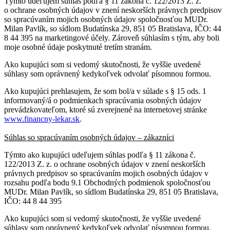
Týmto udeľujem súhlas podľa § 11 zákona č. 122/2013 Z. z.
o ochrane osobných údajov v znení neskorších právnych predpisov
so spracúvaním mojich osobných údajov spoločnosťou MUDr.
Milan Pavlík, so sídlom Budatínska 29, 851 05 Bratislava, IČO: 44
8 44 395 na marketingové účely. Zároveň súhlasím s tým, aby boli
moje osobné údaje poskytnuté tretím stranám.
Ako kupujúci som si vedomý skutočnosti, že vyššie uvedené
súhlasy som oprávnený kedykoľvek odvolať písomnou formou.
Ako kupujúci prehlasujem, že som bol/a v súlade s § 15 ods. 1
informovaný/á o podmienkach spracúvania osobných údajov
prevádzkovateľom, ktoré sú zverejnené na internetovej stránke
www.financny-lekar.sk
.
Súhlas so spracúvaním osobných údajov – zákazníci
Týmto ako kupujúci udeľujem súhlas podľa § 11 zákona č.
122/2013 Z. z. o ochrane osobných údajov v znení neskorších
právnych predpisov so spracúvaním mojich osobných údajov v
rozsahu podľa bodu 9.1 Obchodných podmienok spoločnosťou
MUDr. Milan Pavlík, so sídlom Budatínska 29, 851 05 Bratislava,
IČO: 44 8 44 395
Ako kupujúci som si vedomý skutočnosti, že vyššie uvedené
súhlasy som oprávnený kedykoľvek odvolať písomnou formou.