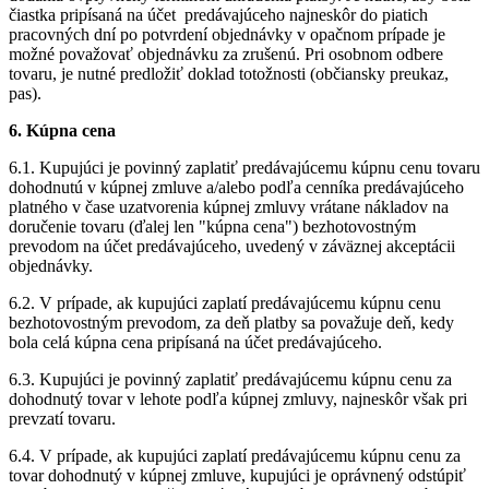
čiastka pripísaná na účet predávajúceho najneskôr do piatich
pracovných dní po potvrdení objednávky v opačnom prípade je
možné považovať objednávku za zrušenú. Pri osobnom odbere
tovaru, je nutné predložiť doklad totožnosti (občiansky preukaz,
pas).
6. Kúpna cena
6.1. Kupujúci je povinný zaplatiť predávajúcemu kúpnu cenu tovaru
dohodnutú v kúpnej zmluve a/alebo podľa cenníka predávajúceho
platného v čase uzatvorenia kúpnej zmluvy vrátane nákladov na
doručenie tovaru (ďalej len "kúpna cena") bezhotovostným
prevodom na účet predávajúceho, uvedený v záväznej akceptácii
objednávky.
6.2. V prípade, ak kupujúci zaplatí predávajúcemu kúpnu cenu
bezhotovostným prevodom, za deň platby sa považuje deň, kedy
bola celá kúpna cena pripísaná na účet predávajúceho.
6.3. Kupujúci je povinný zaplatiť predávajúcemu kúpnu cenu za
dohodnutý tovar v lehote podľa kúpnej zmluvy, najneskôr však pri
prevzatí tovaru.
6.4. V prípade, ak kupujúci zaplatí predávajúcemu kúpnu cenu za
tovar dohodnutý v kúpnej zmluve, kupujúci je oprávnený odstúpiť