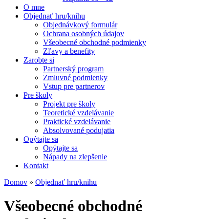
O mne
Objednať hru/knihu
Objednávkový formulár
Ochrana osobných údajov
Všeobecné obchodné podmienky
Zľavy a benefity
Zarobte si
Partnerský program
Zmluvné podmienky
Vstup pre partnerov
Pre školy
Projekt pre školy
Teoretické vzdelávanie
Praktické vzdelávanie
Absolvované podujatia
Opýtajte sa
Opýtajte sa
Nápady na zlepšenie
Kontakt
Domov
»
Objednať hru/knihu
Nachádzate sa tu
Všeobecné obchodné