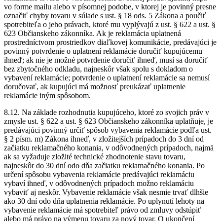
vo forme mailu alebo v písomnej podobe, v ktorej je povinný presne
označiť chyby tovaru v súlade s ust. § 18 ods. 5 Zákona a poučiť
spotrebiteľa o jeho právach, ktoré mu vyplývajú z ust. § 622 a ust. §
623 Občianskeho zákonníka. Ak je reklamácia uplatnená
prostredníctvom prostriedkov diaľkovej komunikácie, predávajúci je
povinný potvrdenie o uplatnení reklamácie doručiť kupujúcemu
ihneď; ak nie je možné potvrdenie doručiť ihneď, musí sa doručiť
bez zbytočného odkladu, najneskôr však spolu s dokladom o
vybavení reklamácie; potvrdenie o uplatnení reklamácie sa nemusí
doručovať, ak kupujúci má možnosť preukázať uplatnenie
reklamácie iným spôsobom.
8.12. Na základe rozhodnutia kupujúceho, ktoré zo svojich práv v
zmysle ust. § 622 a ust. § 623 Občianskeho zákonníka uplatňuje, je
predávajúci povinný určiť spôsob vybavenia reklamácie podľa ust.
§ 2 písm. m) Zákona ihneď, v zložitejších prípadoch do 3 dní od
začiatku reklamačného konania, v odôvodnených prípadoch, najmä
ak sa vyžaduje zložité technické zhodnotenie stavu tovaru,
najneskôr do 30 dní odo dňa začiatku reklamačného konania. Po
určení spôsobu vybavenia reklamácie predávajúci reklamáciu
vybaví ihneď, v odôvodnených prípadoch možno reklamáciu
vybaviť aj neskôr. Vybavenie reklamácie však nesmie trvať dlhšie
ako 30 dní odo dňa uplatnenia reklamácie. Po uplynutí lehoty na
vybavenie reklamácie má spotrebiteľ právo od zmluvy odstúpiť
alebo má právo na výmenu tovaru za nový tovar. O ukončení