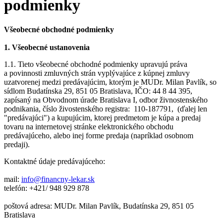
podmienky
Všeobecné obchodné podmienky
1. Všeobecné ustanovenia
1.1. Tieto všeobecné obchodné podmienky upravujú práva
a povinnosti zmluvných strán vyplývajúce z kúpnej zmluvy
uzatvorenej medzi predávajúcim, ktorým je MUDr. Milan Pavlík, so
sídlom Budatínska 29, 851 05 Bratislava, IČO: 44 8 44 395,
zapísaný na Obvodnom úrade Bratislava I, odbor živnostenského
podnikania, číslo živostenského registra: 110-187791, (ďalej len
"predávajúci") a kupujúcim, ktorej predmetom je kúpa a predaj
tovaru na internetovej stránke elektronického obchodu
predávajúceho, alebo inej forme predaja (napríklad osobnom
predaji).
Kontaktné údaje predávajúceho:
mail:
info@financny-lekar.sk
telefón: +421/ 948 929 878
poštová adresa: MUDr. Milan Pavlík, Budatínska 29, 851 05
Bratislava