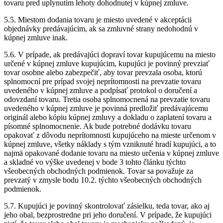
tovaru pred uplynutím lehoty dohodnutej v kúpnej zmluve.
5.5. Miestom dodania tovaru je miesto uvedené v akceptácii
objednávky predávajúcim, ak sa zmluvné strany nedohodnú v
kúpnej zmluve inak.
5.6. V prípade, ak predávajúci dopraví tovar kupujúcemu na miesto
určené v kúpnej zmluve kupujúcim, kupujúci je povinný prevziať
tovar osobne alebo zabezpečiť, aby tovar prevzala osoba, ktorú
splnomocní pre prípad svojej neprítomnosti na prevzatie tovaru
uvedeného v kúpnej zmluve a podpísať protokol o doručení a
odovzdaní tovaru. Tretia osoba splnomocnená na prevzatie tovaru
uvedeného v kúpnej zmluve je povinná predložiť predávajúcemu
originál alebo kópiu kúpnej zmluvy a dokladu o zaplatení tovaru a
písomné splnomocnenie. Ak bude potrebné dodávku tovaru
opakovať z dôvodu neprítomnosti kupujúceho na mieste určenom v
kúpnej zmluve, všetky náklady s tým vzniknuté hradí kupujúci, a to
najmä opakované dodanie tovaru na miesto určenia v kúpnej zmluve
a skladné vo výške uvedenej v bode 3 tohto článku týchto
všeobecných obchodných podmienok. Tovar sa považuje za
prevzatý v zmysle bodu 10.2. týchto všeobecných obchodných
podmienok.
5.7. Kupujúci je povinný skontrolovať zásielku, teda tovar, ako aj
jeho obal, bezprostredne pri jeho doručení. V prípade, že kupujúci