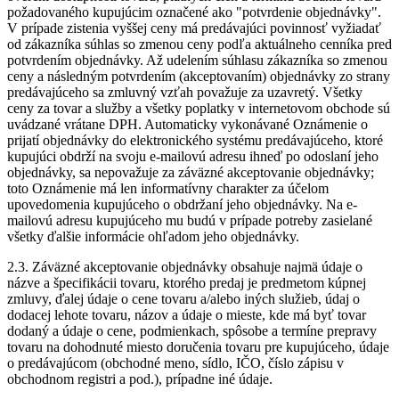
požadovaného kupujúcim označené ako "potvrdenie objednávky".
V prípade zistenia vyššej ceny má predávajúci povinnosť vyžiadať
od zákazníka súhlas so zmenou ceny podľa aktuálneho cenníka pred
potvrdením objednávky. Až udelením súhlasu zákazníka so zmenou
ceny a následným potvrdením (akceptovaním) objednávky zo strany
predávajúceho sa zmluvný vzťah považuje za uzavretý. Všetky
ceny za tovar a služby a všetky poplatky v internetovom obchode sú
uvádzané vrátane DPH. Automaticky vykonávané Oznámenie o
prijatí objednávky do elektronického systému predávajúceho, ktoré
kupujúci obdrží na svoju e-mailovú adresu ihneď po odoslaní jeho
objednávky, sa nepovažuje za záväzné akceptovanie objednávky;
toto Oznámenie má len informatívny charakter za účelom
upovedomenia kupujúceho o obdržaní jeho objednávky. Na e-
mailovú adresu kupujúceho mu budú v prípade potreby zasielané
všetky ďalšie informácie ohľadom jeho objednávky.
2.3. Záväzné akceptovanie objednávky obsahuje najmä údaje o
názve a špecifikácii tovaru, ktorého predaj je predmetom kúpnej
zmluvy, ďalej údaje o cene tovaru a/alebo iných služieb, údaj o
dodacej lehote tovaru, názov a údaje o mieste, kde má byť tovar
dodaný a údaje o cene, podmienkach, spôsobe a termíne prepravy
tovaru na dohodnuté miesto doručenia tovaru pre kupujúceho, údaje
o predávajúcom (obchodné meno, sídlo, IČO, číslo zápisu v
obchodnom registri a pod.), prípadne iné údaje.