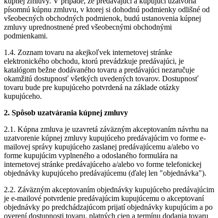
kúpnej zmluvy. V prípade, že predávajúci a kupujúci uzatvoria
písomnú kúpnu zmluvu, v ktorej si dohodnú podmienky odlišné od
všeobecných obchodných podmienok, budú ustanovenia kúpnej
zmluvy uprednostnené pred všeobecnými obchodnými
podmienkami.
1.4. Zoznam tovaru na akejkoľvek internetovej stránke
elektronického obchodu, ktorú prevádzkuje predávajúci, je
katalógom bežne dodávaného tovaru a predávajúci nezaručuje
okamžitú dostupnosť všetkých uvedených tovarov. Dostupnosť
tovaru bude pre kupujúceho potvrdená na základe otázky
kupujúceho.
2. Spôsob uzatvárania kúpnej zmluvy
2.1. Kúpna zmluva je uzavretá záväzným akceptovaním návrhu na
uzatvorenie kúpnej zmluvy kupujúceho predávajúcim vo forme e-
mailovej správy kupujúceho zaslanej predávajúcemu a/alebo vo
forme kupujúcim vyplneného a odoslaného formulára na
internetovej stránke predávajúceho a/alebo vo forme telefonickej
objednávky kupujúceho predávajúcemu (ďalej len "objednávka").
2.2. Záväzným akceptovaním objednávky kupujúceho predávajúcim
je e-mailové potvrdenie predávajúcim kupujúcemu o akceptovaní
objednávky po predchádzajúcom prijatí objednávky kupujúcim a po
overení dostupnosti tovaru, platných cien a termínu dodania tovaru