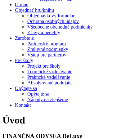
O mne
Objednať hru/knihu
Objednávkový formulár
Ochrana osobných údajov
Všeobecné obchodné podmienky
Zľavy a benefity
Zarobte si
Partnerský program
Zmluvné podmienky
Vstup pre partnerov
Pre školy
Projekt pre školy
Teoretické vzdelávanie
Praktické vzdelávanie
Absolvované podujatia
Opýtajte sa
Opýtajte sa
Nápady na zlepšenie
Kontakt
Úvod
FINANČNÁ ODYSEA DeLuxe