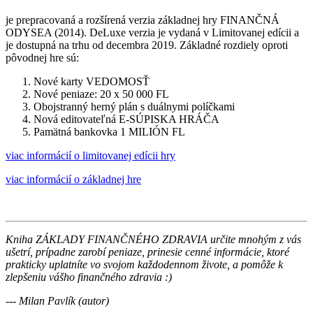
je prepracovaná a rozšírená verzia základnej hry FINANČNÁ
ODYSEA (2014). DeLuxe verzia je vydaná v Limitovanej edícii a
je dostupná na trhu od decembra 2019. Základné rozdiely oproti
pôvodnej hre sú:
Nové karty VEDOMOSŤ
Nové peniaze: 20 x 50 000 FL
Obojstranný herný plán s duálnymi políčkami
Nová editovateľná E-SÚPISKA HRÁČA
Pamätná bankovka 1 MILIÓN FL
viac informácií o limitovanej edícii hry
viac informácií o základnej hre
Kniha ZÁKLADY FINANČNÉHO ZDRAVIA určite mnohým z vás
ušetrí, prípadne zarobí peniaze, prinesie cenné informácie, ktoré
prakticky uplatníte vo svojom každodennom živote, a pomôže k
zlepšeniu vášho finančného zdravia :)
---
Milan Pavlík (autor)