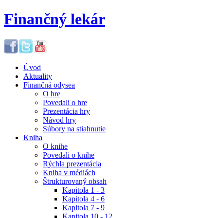
Finančný lekár
Úvod
Aktuality
Finančná odysea
O hre
Povedali o hre
Prezentácia hry
Návod hry
Súbory na stiahnutie
Kniha
O knihe
Povedali o knihe
Rýchla prezentácia
Kniha v médiách
Štrukturovaný obsah
Kapitola 1 - 3
Kapitola 4 - 6
Kapitola 7 - 9
Kapitola 10 - 12