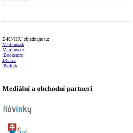
E-KNIHU objednajte tu:
Martinus.sk
Martinus.cz
iBookstore
JRC.cz
iPark.sk
Mediálni a obchodní partneri