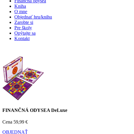
Finančná odysea
Kniha
O mne
Objednať hru/knihu
Zarobte si
Pre školy
Opýtajte sa
Kontakt
FINANČNÁ ODYSEA DeLuxe
Cena
59,99 €
OBJEDNAŤ