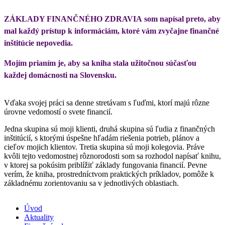
ZÁKLADY FINANČNÉHO ZDRAVIA som napísal preto, aby
mal každý prístup k informáciám, ktoré vám zvyčajne finančné
inštitúcie nepovedia.
Mojím prianím je, aby sa kniha stala užitočnou súčasťou
každej domácnosti na Slovensku.
Vďaka svojej práci sa denne stretávam s ľuďmi, ktorí majú rôzne
úrovne vedomostí o svete financií.
Jedna skupina sú moji klienti, druhá skupina sú ľudia z finančných
inštitúcií, s ktorými úspešne hľadám riešenia potrieb, plánov a
cieľov mojich klientov. Tretia skupina sú moji kolegovia. Práve
kvôli tejto vedomostnej rôznorodosti som sa rozhodol napísať knihu,
v ktorej sa pokúsim priblížiť základy fungovania financií. Pevne
verím, že kniha, prostredníctvom praktických príkladov, pomôže k
základnému zorientovaniu sa v jednotlivých oblastiach.
Úvod
Aktuality