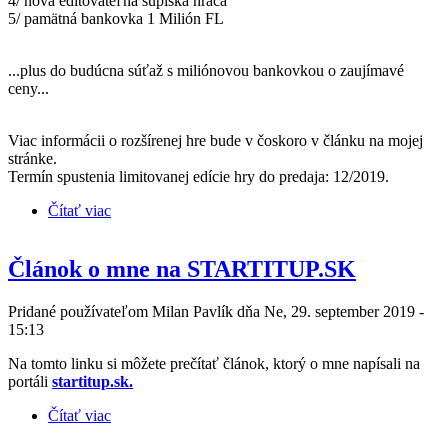
4/ nová editovateľná súpiska hráča
5/ pamätná bankovka 1 Milión FL
...plus do budúcna súťaž s miliónovou bankovkou o zaujímavé
ceny...
Viac informácii o rozšírenej hre bude v čoskoro v článku na mojej
stránke.
Termín spustenia limitovanej edície hry do predaja: 12/2019.
Čítať viac
o Pripravujem: FINANČNÁ ODYSEA DeLuxe
Článok o mne na STARTITUP.SK
Pridané používateľom
Milan Pavlík
dňa Ne, 29. september 2019 -
15:13
Na tomto linku si môžete prečítať článok, ktorý o mne napísali na
portáli
startitup.sk.
Čítať viac
o Článok o mne na STARTITUP.SK