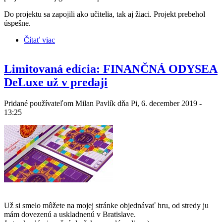
Do projektu sa zapojili ako učitelia, tak aj žiaci. Projekt prebehol
úspešne.
Čítať viac
o Stredná zdravotnícka škola - Strečnianska ul.,
Petržalka
Limitovaná edícia: FINANČNÁ ODYSEA
DeLuxe už v predaji
Pridané používateľom
Milan Pavlík
dňa Pi, 6. december 2019 -
13:25
Už si smelo môžete na mojej stránke objednávať hru, od stredy ju
mám dovezenú a uskladnenú v Bratislave.