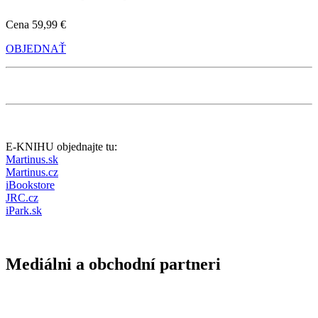
Cena
59,99 €
OBJEDNAŤ
E-KNIHU objednajte tu:
Martinus.sk
Martinus.cz
iBookstore
JRC.cz
iPark.sk
Mediálni a obchodní partneri