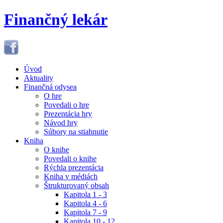
Finančný lekár
Úvod
Aktuality
Finančná odysea
O hre
Povedali o hre
Prezentácia hry
Návod hry
Súbory na stiahnutie
Kniha
O knihe
Povedali o knihe
Rýchla prezentácia
Kniha v médiách
Štrukturovaný obsah
Kapitola 1 - 3
Kapitola 4 - 6
Kapitola 7 - 9
Kapitola 10 - 12