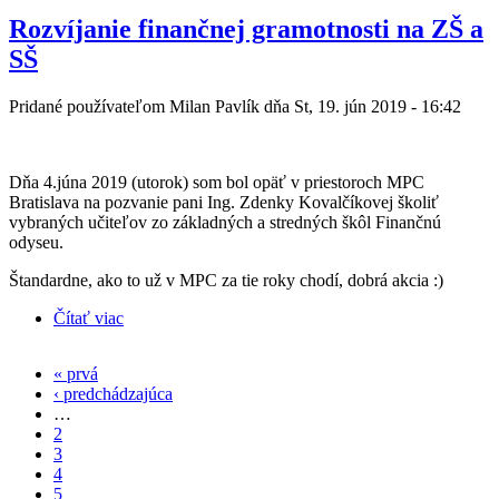
Rozvíjanie finančnej gramotnosti na ZŠ a
SŠ
Pridané používateľom
Milan Pavlík
dňa St, 19. jún 2019 - 16:42
Dňa 4.júna 2019 (utorok) som bol opäť v priestoroch MPC
Bratislava na pozvanie pani Ing. Zdenky Kovalčíkovej školiť
vybraných učiteľov zo základných a stredných škôl Finančnú
odyseu.
Štandardne, ako to už v MPC za tie roky chodí, dobrá akcia :)
Čítať viac
o Rozvíjanie finančnej gramotnosti na ZŠ a SŠ
« prvá
Stránky
‹ predchádzajúca
…
2
3
4
5