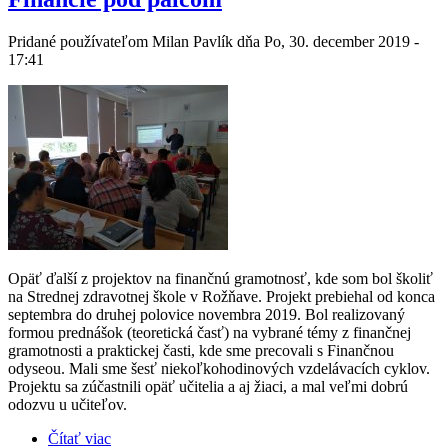
Pridané používateľom
Milan Pavlík
dňa Po, 30. december 2019 -
17:41
Opäť ďalší z projektov na finančnú gramotnosť, kde som bol školiť
na Strednej zdravotnej škole v Rožňave. Projekt prebiehal od konca
septembra do druhej polovice novembra 2019. Bol realizovaný
formou prednášok (teoretická časť) na vybrané témy z finančnej
gramotnosti a praktickej časti, kde sme precovali s Finančnou
odyseou. Mali sme šesť niekoľkohodinových vzdelávacích cyklov.
Projektu sa zúčastnili opäť učitelia a aj žiaci, a mal veľmi dobrú
odozvu u učiteľov.
Čítať viac
o Financie pod palcom