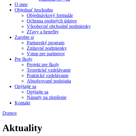
O mne
Objednať hru/knihu
Objednávkový formulár
Ochrana osobných údajov
Všeobecné obchodné podmienky
Zľavy a benefity
Zarobte si
Partnerský program
Zmluvné podmienky
Vstup pre partnerov
Pre školy
Projekt pre školy
Teoretické vzdelávanie
Praktické vzdelávanie
Absolvované podujatia
Opýtajte sa
Opýtajte sa
Nápady na zlepšenie
Kontakt
Domov
Nachádzate sa tu
Aktuality