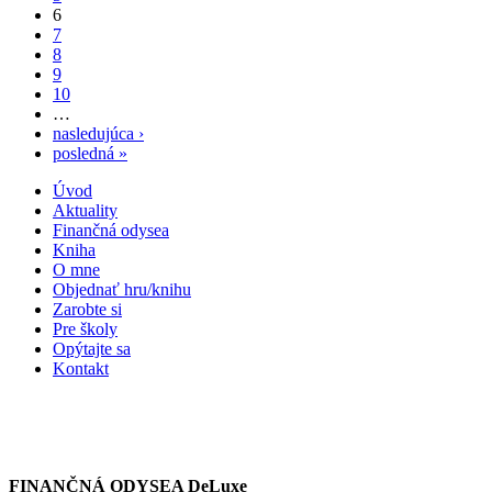
6
7
8
9
10
…
nasledujúca ›
posledná »
Úvod
Aktuality
Finančná odysea
Kniha
O mne
Objednať hru/knihu
Zarobte si
Pre školy
Opýtajte sa
Kontakt
FINANČNÁ ODYSEA DeLuxe