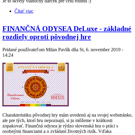
Je to skvelý vianočný darček pre celú rodinu :)
Čítať viac
o Limitovaná edícia: FINANČNÁ ODYSEA
DeLuxe už v predaji
FINANČNÁ ODYSEA DeLuxe - základné
rozdiely oproti pôvodnej hre
Pridané používateľom
Milan Pavlík
dňa St, 6. november 2019 -
14:24
Charakteristiku pôvodnej hry mám uvedenú aj na svojej webstránke,
ale pre tých, ktorí hru nepoznajú, si ju môžeme v krátkosti
zopakovať. Finančná odysea je rýdzo slovenská hra o práci s
osobnými financiami a o zvládaní životných rizík. Vďaka