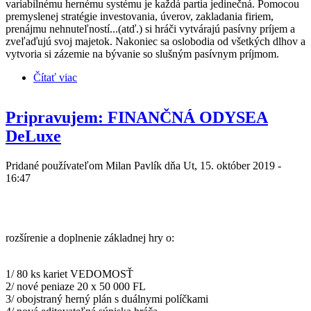
variabilnému hernému systému je každá partia jedinečná. Pomocou
premyslenej stratégie investovania, úverov, zakladania firiem,
prenájmu nehnuteľností...(atď.) si hráči vytvárajú pasívny príjem a
zveľaďujú svoj majetok. Nakoniec sa oslobodia od všetkých dlhov a
vytvoria si zázemie na bývanie so slušným pasívnym príjmom.
Čítať viac
o FINANČNÁ ODYSEA DeLuxe - základné
rozdiely oproti pôvodnej hre
Pripravujem: FINANČNÁ ODYSEA
DeLuxe
Pridané používateľom
Milan Pavlík
dňa Ut, 15. október 2019 -
16:47
rozšírenie a doplnenie základnej hry o:
1/ 80 ks kariet VEDOMOSŤ
2/ nové peniaze 20 x 50 000 FL
3/ obojstraný herný plán s duálnymi políčkami