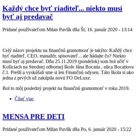
Každý chce byť riaditeľ... niekto musí
byť aj predavač
Pridané používateľom
Milan Pavlík
dňa Št, 16. január 2020 - 13:14
Celý názov projektu na finančnú gramotnosť je takýto: Každý chce
byť riaditeľ, CEO, manažér, spisovateľ... ale hádajte čo? Niekto
musí byť aj predavač. Dňa 25.11.2019 (pondelok) som bol učiť v
Košiciach na Strednej odbornej škole Jána Bocatia , ulica Bocatiova
č.1. Prešli a vyskúšali sme si len Finančnú odyseu. Táto škola si ako
jedna z prvých už zakúpila novú FO DeLuxe.
Bol to môj posledný projekt na finančnú gramotnosť v roku 2019.
Čítať viac
o Každý chce byť riaditeľ... niekto musí byť aj
predavač
MENSA PRE DETI
Pridané používateľom
Milan Pavlík
dňa Po, 6. január 2020 - 15:22