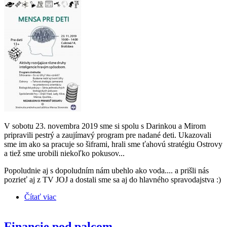
V sobotu 23. novembra 2019 sme si spolu s Darinkou a Mirom
pripravili pestrý a zaujímavý program pre nadané deti. Ukazovali
sme im ako sa pracuje so šiframi, hrali sme ťahovú stratégiu Ostrovy
a tiež sme urobili niekoľko pokusov...
Popoludnie aj s dopoludním nám ubehlo ako voda.... a prišli nás
pozrieť aj z TV JOJ a dostali sme sa aj do hlavného spravodajstva :)
Čítať viac
o MENSA PRE DETI
Financie pod palcom