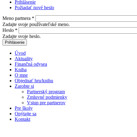
Prihlásenie
(aktívna karta)
Požiadať nové heslo
Primárne karty
Meno partnera
*
Zadajte svoje používateľské meno.
Heslo
*
Zadajte svoje heslo.
Úvod
Aktuality
Finančná odysea
Kniha
O mne
Objednať hru/knihu
Zarobte si
Partnerský program
Zmluvné podmienky
Vstup pre partnerov
Pre školy
Opýtajte sa
Kontakt