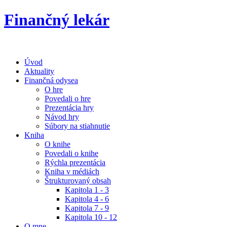
Finančný lekár
Úvod
Aktuality
Finančná odysea
O hre
Povedali o hre
Prezentácia hry
Návod hry
Súbory na stiahnutie
Kniha
O knihe
Povedali o knihe
Rýchla prezentácia
Kniha v médiách
Štrukturovaný obsah
Kapitola 1 - 3
Kapitola 4 - 6
Kapitola 7 - 9
Kapitola 10 - 12
O mne