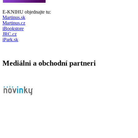
E-KNIHU objednajte tu:
Martinus.sk
Martinus.cz
iBookstore
JRC.cz
iPark.sk
Mediálni a obchodní partneri