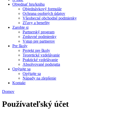
Objednať hru/knihu
Objednávkový formulár
Ochrana osobných údajov
Všeobecné obchodné podmienky
Zľavy a benefity
Zarobte si
Partnerský program
Zmluvné podmienky
Vstup pre partnerov
Pre školy
Projekt pre školy
Teoretické vzdelávanie
Praktické vzdelávanie
Absolvované podujatia
Opýtajte sa
Opýtajte sa
Nápady na zlepšenie
Kontakt
Domov
Nachádzate sa tu
Používateľský účet