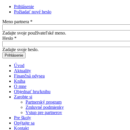
Prihlásenie
(aktívna karta)
Požiadať nové heslo
Primárne karty
Meno partnera
*
Zadajte svoje používateľské meno.
Heslo
*
Zadajte svoje heslo.
Úvod
Aktuality
Finančná odysea
Kniha
O mne
Objednať hru/knihu
Zarobte si
Partnerský program
Zmluvné podmienky
Vstup pre partnerov
Pre školy
Opýtajte sa
Kontakt