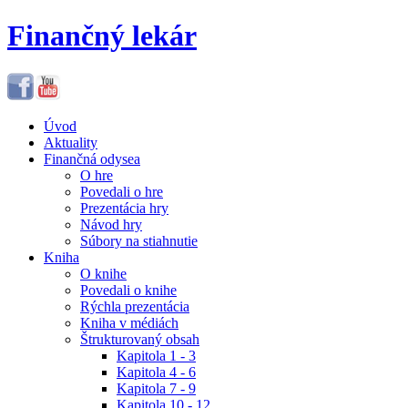
Finančný lekár
Úvod
Aktuality
Finančná odysea
O hre
Povedali o hre
Prezentácia hry
Návod hry
Súbory na stiahnutie
Kniha
O knihe
Povedali o knihe
Rýchla prezentácia
Kniha v médiách
Štrukturovaný obsah
Kapitola 1 - 3
Kapitola 4 - 6
Kapitola 7 - 9
Kapitola 10 - 12