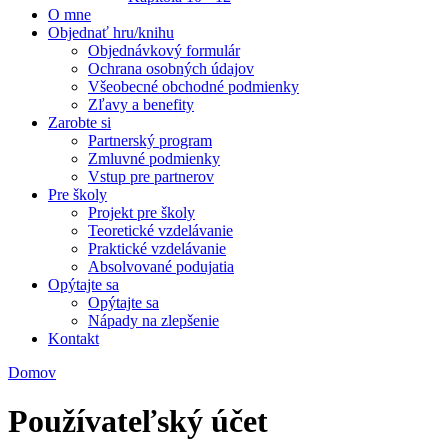
O mne
Objednať hru/knihu
Objednávkový formulár
Ochrana osobných údajov
Všeobecné obchodné podmienky
Zľavy a benefity
Zarobte si
Partnerský program
Zmluvné podmienky
Vstup pre partnerov
Pre školy
Projekt pre školy
Teoretické vzdelávanie
Praktické vzdelávanie
Absolvované podujatia
Opýtajte sa
Opýtajte sa
Nápady na zlepšenie
Kontakt
Domov
Nachádzate sa tu
Používateľský účet